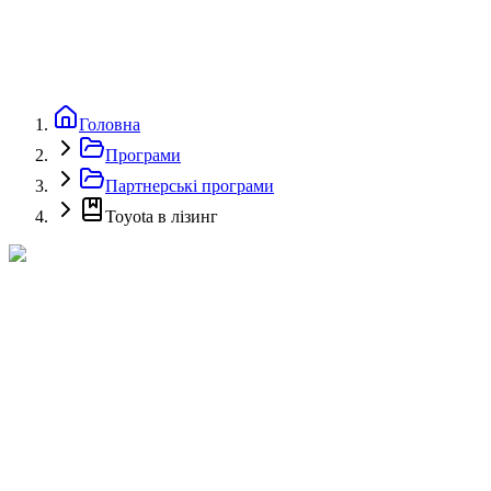
Головна
Програми
Партнерські програми
Toyota в лізинг