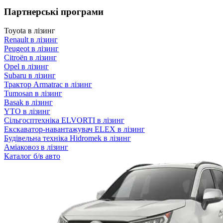
Партнерські програми
Toyota в лізинг
Renault в лізинг
Peugeot в лізинг
Citroën в лізинг
Opel в лізинг
Subaru в лізинг
Трактор Armatrac в лізинг
Tumosan в лізинг
Basak в лізинг
YTO в лізинг
Сільгосптехніка ELVORTI в лізинг
Екскаватор-навантажувач ELEX в лізинг
Будівельна техніка Hidromek в лізинг
Аміаковоз в лізинг
Каталог б/в авто