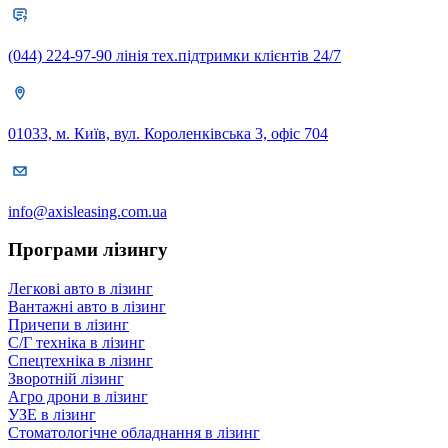
(044) 224-97-90
лінія тех.підтримки клієнтів 24/7
01033, м. Київ, вул. Короленківська 3, офіс 704
info@axisleasing.com.ua
Програми лізингу
Легкові авто в лізинг
Вантажні авто в лізинг
Причепи в лізинг
С/Г техніка в лізинг
Спецтехніка в лізинг
Зворотній лізинг
Агро дрони в лізинг
УЗЕ в лізинг
Стоматологічне обладнання в лізинг